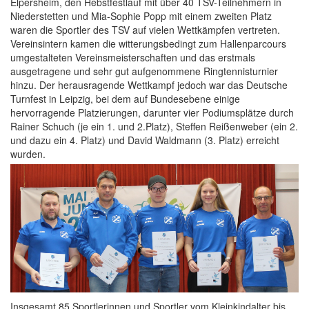
Elpersheim, den Hebstfestlauf mit über 40 TSV-Teilnehmern in
Niederstetten und Mia-Sophie Popp mit einem zweiten Platz
waren die Sportler des TSV auf vielen Wettkämpfen vertreten.
Vereinsintern kamen die witterungsbedingt zum Hallenparcours
umgestalteten Vereinsmeisterschaften und das erstmals
ausgetragene und sehr gut aufgenommene Ringtennisturnier
hinzu. Der herausragende Wettkampf jedoch war das Deutsche
Turnfest in Leipzig, bei dem auf Bundesebene einige
hervorragende Platzierungen, darunter vier Podiumsplätze durch
Rainer Schuch (je ein 1. und 2.Platz), Steffen Reißenweber (ein 2.
und dazu ein 4. Platz) und David Waldmann (3. Platz) erreicht
wurden.
Insgesamt 85 Sportlerinnen und Sportler vom Kleinkindalter bis