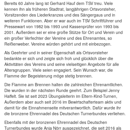
Bereits 60 Jahre lang ist Gerhard Hauf dem TSV treu. Viele
kennen ihn als früheren Stadtrat, langjährigen Ortsvorsteher,
Vorsitzenden des Liederkranzes und des Sängergaus und in
weiteren Funktionen. Aber er war auch im TSV Schriftführer und
Pressewart von 1982 bis 1993 und Kassenprüfer von 1993 bis
2001. Außerdem sei er eine große Stütze für Ort und Verein und
ein großer Verfechter der Vereine und des Ehrenamtes, so
Reißenweber. Vereine würden gehört und mit einbezogen.
Als Geehrter und in seiner Eigenschaft als Ortsvorsteher
bedankte er sich und zeigte sich froh und glücklich über die
Aktivitäten des Vereins und seine vielseitigen Angebote für alle
Altersgruppen. Viele seien engagiert. Sein Wunsch war, die
Flamme der Begeisterung möge stetig brennen.
Die Flamme am Brennen halten die zahlreichen Ehrenamtlichen.
Die wurden in der nächsten Runde geehrt. Zum Beispiel Jenny
Haffelt. Sie ist seit 2023 Übungsleiterin im Eltern-Kind-Turnen,
Außerdem aber auch seit 2016 im Bewirtschafterteam aktiv und
damit für die Einnahmenseite mitverantwortlich. Dafür wurde ihr
die bronzene Ehrennadel des Deutschen Turnerbundes verliehen.
Ebenfalls mit der bronzenen Ehrennadel des Deutschen
Turnerbundes wurde Anja Nörr ausgezeichnet, die seit 2016 als