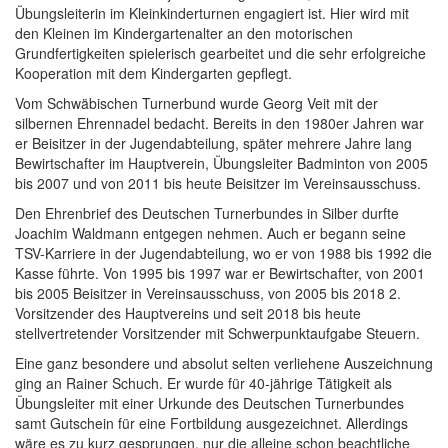
Übungsleiterin im Kleinkinderturnen engagiert ist. Hier wird mit
den Kleinen im Kindergartenalter an den motorischen
Grundfertigkeiten spielerisch gearbeitet und die sehr erfolgreiche
Kooperation mit dem Kindergarten gepflegt.
Vom Schwäbischen Turnerbund wurde Georg Veit mit der
silbernen Ehrennadel bedacht. Bereits in den 1980er Jahren war
er Beisitzer in der Jugendabteilung, später mehrere Jahre lang
Bewirtschafter im Hauptverein, Übungsleiter Badminton von 2005
bis 2007 und von 2011 bis heute Beisitzer im Vereinsausschuss.
Den Ehrenbrief des Deutschen Turnerbundes in Silber durfte
Joachim Waldmann entgegen nehmen. Auch er begann seine
TSV-Karriere in der Jugendabteilung, wo er von 1988 bis 1992 die
Kasse führte. Von 1995 bis 1997 war er Bewirtschafter, von 2001
bis 2005 Beisitzer in Vereinsausschuss, von 2005 bis 2018 2.
Vorsitzender des Hauptvereins und seit 2018 bis heute
stellvertretender Vorsitzender mit Schwerpunktaufgabe Steuern.
Eine ganz besondere und absolut selten verliehene Auszeichnung
ging an Rainer Schuch. Er wurde für 40-jährige Tätigkeit als
Übungsleiter mit einer Urkunde des Deutschen Turnerbundes
samt Gutschein für eine Fortbildung ausgezeichnet. Allerdings
wäre es zu kurz gesprungen, nur die alleine schon beachtliche