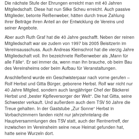
Die nächste Stufe der Ehrungen erreicht man mit 40 Jahren
Mitgliedschaft. Diese hat nun Silke Scheu erreicht. Auch passive
Mitglieder, betonte Reißenweber, hätten durch treue Zahlung
ihrer Beiträge ihren Anteil an der Entwicklung de Vereins und
seiner Angebote.
Aber auch Ruth Graf hat die 40 Jahre geschafft. Neben der reinen
Mitgliedschaft war sie zudem von 1997 bis 2005 Beisitzerin im
Vereinsausschuss. Auch Andreas Kleinschrot hat die vierzig Jahre
Mitgliedschaft voll. Ihn bezeichnete Reißenweber als „Mann für
alle Fälle“. Er sei immer da, wenn man ihn brauche, ob beim Bau
des Vereinsheims oder beim Aufbau für Veranstaltungen.
Anschließend wurde ein Geschwisterpaar nach vorne gerufen –
Rolf Herbst und Gitta Bürger, geborene Herbst. Rolf war nicht nur
40 Jahre Mitglied, sondern auch langjähriger Chef der Bäckerei
Herbst und „bester Kipfleversorger der Welt“. Die hat Gitta, seine
Schwester verkauft. Und außerdem auch dem TSV 50 Jahre die
Treue gehalten. In der Gaststube „Zur Sonne“ Herbst in
Vorbachzimmern fanden nicht nur jahrzehntelang die
Hauptversammlungen des TSV statt, auch der Rentnertreff, der
inzwischen im Vereinsheim seine neue Heimat gefunden hat,
hatte seine Wurzeln dort.