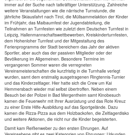
immer auf der Suche nach tatkräftiger Unterstützung. Zahlreiche
weitere Veranstaltungen wie die närrische Turnstunde, die
jährliche Skiausfahrt nach Tirol, die Müllsammelaktion der Kinder
im Frühjahr, das Maibaumfest der Jugendabteilung, die
Teilnahmen an Turnfesten wie zuletzt dem Deutschen Turnfest in
Leipzig, Hallenmannschaftswettbewerben, Kreiskinderturnfesten,
dem Hohenloher Turnfest und der Mitgestaltung des
Ferienprogramms der Stadt bereichern das Jahr der aktiven
Sportler, aber auch das der passiven Mitglieder oder der
Bevölkerung im Allgemeinen. Besondere Termine im
vergangenen Sommer waren die verregneten
Vereinsmeisterschaften die kurzfristig in die Turnhalle verlegt
wurden, samt dem erstmalig ausgetragenen Ringtennis-Turnier
und das Kinderzeltlager. Hier hatte sich die Crew um Kai
Hemmersbach wieder mal selbst übertroffen. Neben einem
Besuch bei der Polizei in Bad Mergentheim samt Kinobesuch
kamen die Feuerwehr mit Ihrer Ausrüstung und das Rote Kreuz
zu einer Erste Hilfe-Ausbildung auf das Sportgelände. Dazu
kamen die Rizza-Pizza aus dem Holzbackofen, die Zeltlagerdisko
und weitere Aktionen, die nicht nur die Kinder begeisterten.
Damit kam Reißenweber zu den ersten Ehrungen. Auf
Vereinsebene gibt es zwei Kategorien von Ehrungen: Urkunden