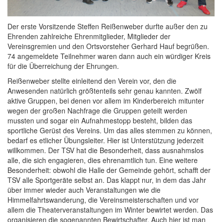
Der erste Vorsitzende Steffen Reißenweber durfte außer den zu
Ehrenden zahlreiche Ehrenmitglieder, Mitglieder der
Vereinsgremien und den Ortsvorsteher Gerhard Hauf begrüßen.
74 angemeldete Teilnehmer waren dann auch ein würdiger Kreis
für die Überreichung der Ehrungen.
Reißenweber stellte einleitend den Verein vor, den die
Anwesenden natürlich größtenteils sehr genau kannten. Zwölf
aktive Gruppen, bei denen vor allem im Kinderbereich mitunter
wegen der großen Nachfrage die Gruppen geteilt werden
mussten und sogar ein Aufnahmestopp besteht, bilden das
sportliche Gerüst des Vereins. Um das alles stemmen zu können,
bedarf es etlicher Übungsleiter. Hier ist Unterstützung jederzeit
willkommen. Der TSV hat die Besonderheit, dass ausnahmslos
alle, die sich engagieren, dies ehrenamtlich tun. Eine weitere
Besonderheit: obwohl die Halle der Gemeinde gehört, schafft der
TSV alle Sportgeräte selbst an. Das klappt nur, in dem das Jahr
über immer wieder auch Veranstaltungen wie die
Himmelfahrtswanderung, die Vereinsmeisterschaften und vor
allem die Theaterveranstaltungen im Winter bewirtet werden. Das
organisieren die sogenannten Bewirtschafter. Auch hier ist man