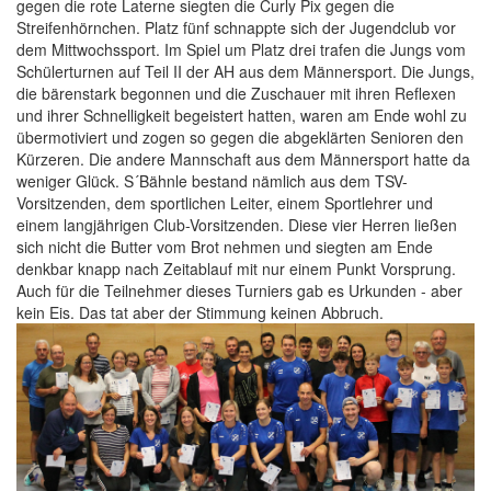
gegen die rote Laterne siegten die Curly Pix gegen die
Streifenhörnchen. Platz fünf schnappte sich der Jugendclub vor
dem Mittwochssport. Im Spiel um Platz drei trafen die Jungs vom
Schülerturnen auf Teil II der AH aus dem Männersport. Die Jungs,
die bärenstark begonnen und die Zuschauer mit ihren Reflexen
und ihrer Schnelligkeit begeistert hatten, waren am Ende wohl zu
übermotiviert und zogen so gegen die abgeklärten Senioren den
Kürzeren. Die andere Mannschaft aus dem Männersport hatte da
weniger Glück. S´Bähnle bestand nämlich aus dem TSV-
Vorsitzenden, dem sportlichen Leiter, einem Sportlehrer und
einem langjährigen Club-Vorsitzenden. Diese vier Herren ließen
sich nicht die Butter vom Brot nehmen und siegten am Ende
denkbar knapp nach Zeitablauf mit nur einem Punkt Vorsprung.
Auch für die Teilnehmer dieses Turniers gab es Urkunden - aber
kein Eis. Das tat aber der Stimmung keinen Abbruch.